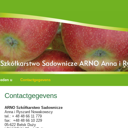
ieden u
Contactgegevens
Contactgegevens
ARNO Szkółkarstwo Sadownicze
Anna i Ryszard Nowakowscy
tel.: + 48 48 66 11 779
fax: +48 48 66 10 229
05-622 Belsk Duży