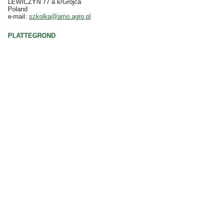
LEWICZYN 77 a k/Grójca
Poland
e-mail:
szkolka@arno.agro.pl
PLATTEGROND