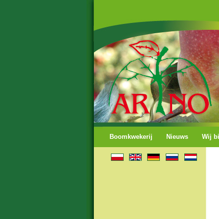
Boomkwekerij
Nieuws
Wij b