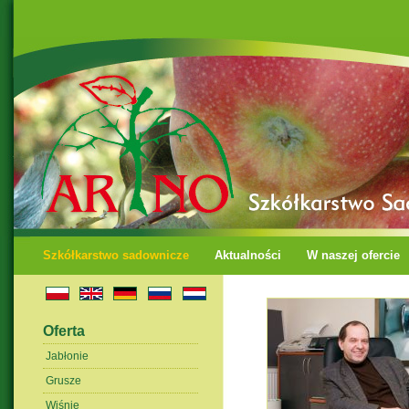
Szkółkarstwo sadownicze
Aktualności
W naszej ofercie
Oferta
Jabłonie
Grusze
Wiśnie