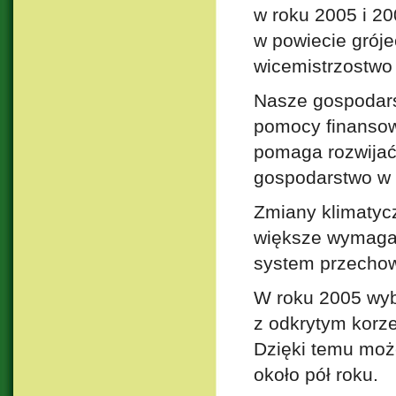
w roku 2005 i 200
w powiecie grój
wicemistrzostwo 
Nasze gospodars
pomocy finansowy
pomaga rozwijać
gospodarstwo w
Zmiany klimatycz
większe wymagan
system przechow
W roku 2005 wy
z odkrytym korze
Dzięki temu moż
około pół roku.