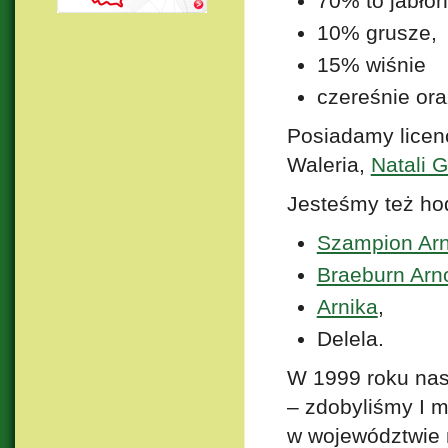
70% to jabłon
10% grusze,
15% wiśnie
czereśnie ora
Posiadamy licen
Waleria,
Natali G
Jesteśmy też ho
Szampion Ar
Braeburn Arn
Arnika
,
Delela.
W 1999 roku nas
– zdobyliśmy I m
w województwie 