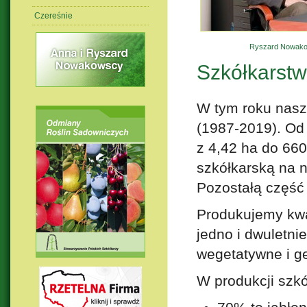
Czereśnie
Ryszard Nowako
Szkółkarst
W tym roku nasz
(1987-2019). Od
z 4,42 ha do 660
szkółkarską na 
Pozostałą część
Produkujemy kwa
jedno i dwuletnie
wegetatywne i ge
W produkcji szkó