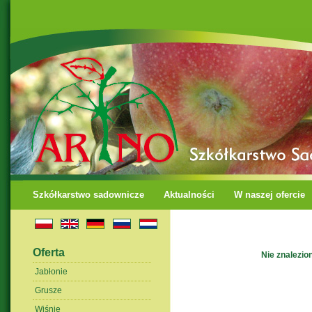
Szkółkarstwo sadownicze
Aktualności
W naszej ofercie
Oferta
Nie znalezio
Jabłonie
Grusze
Wiśnie