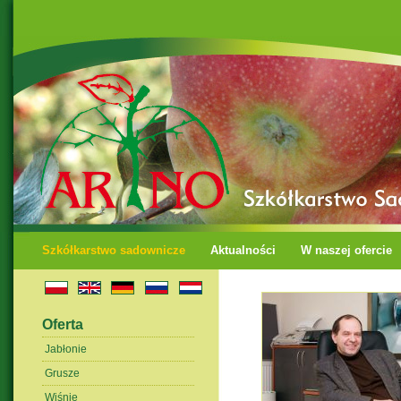
Szkółkarstwo sadownicze
Aktualności
W naszej ofercie
Oferta
Jabłonie
Grusze
Wiśnie