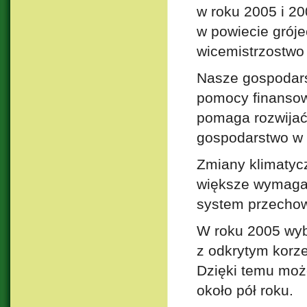
w roku 2005 i 200
w powiecie grój
wicemistrzostwo 
Nasze gospodars
pomocy finansowy
pomaga rozwijać
gospodarstwo w
Zmiany klimatycz
większe wymagan
system przechow
W roku 2005 wy
z odkrytym korze
Dzięki temu moż
około pół roku.