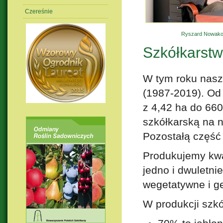
Czereśnie
Ryszard Nowako
Szkółkarst
W tym roku nasz
(1987-2019). Od
z 4,42 ha do 660
szkółkarską na 
Pozostałą część
Produkujemy kwa
jedno i dwuletnie
wegetatywne i ge
W produkcji szkó