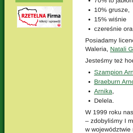
70% to jabłon
10% grusze,
15% wiśnie
czereśnie ora
Posiadamy licen
Waleria,
Natali G
Jesteśmy też ho
Szampion Ar
Braeburn Arn
Arnika
,
Delela.
W 1999 roku nas
– zdobyliśmy I m
w województwie 