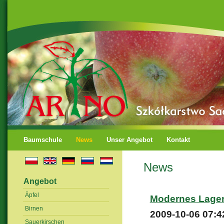
Baumschule
News
Unser Angebot
Kontakt
News
Angebot
Äpfel
Modernes Lager
Birnen
2009-10-06 07:4
Sauerkirschen