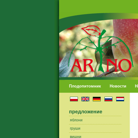
Плодопитомник
Новости
Н
предложение
яблони
груши
вишни