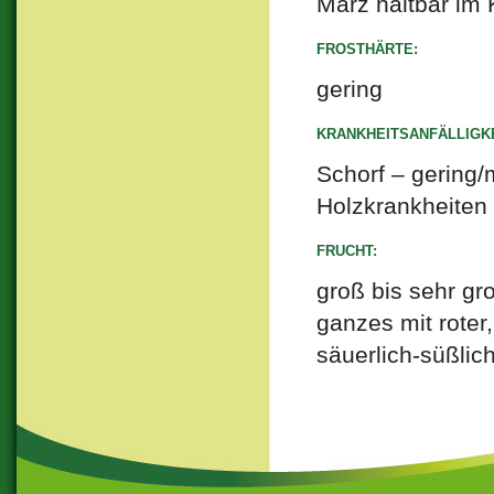
März haltbar im 
FROSTHÄRTE:
gering
KRANKHEITSANFÄLLIGKE
Schorf – gering/m
Holzkrankheiten 
FRUCHT:
groß bis sehr gr
ganzes mit roter
säuerlich-süßlic