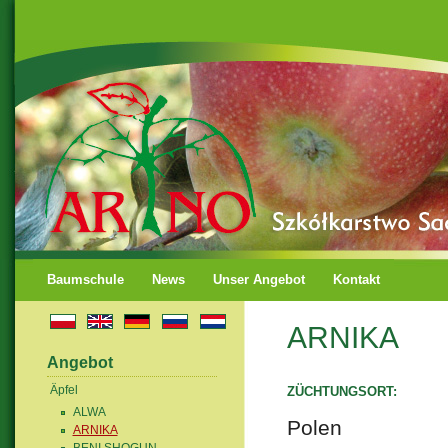
Baumschule
News
Unser Angebot
Kontakt
ARNIKA
Angebot
Äpfel
ZÜCHTUNGSORT:
ALWA
Polen
ARNIKA