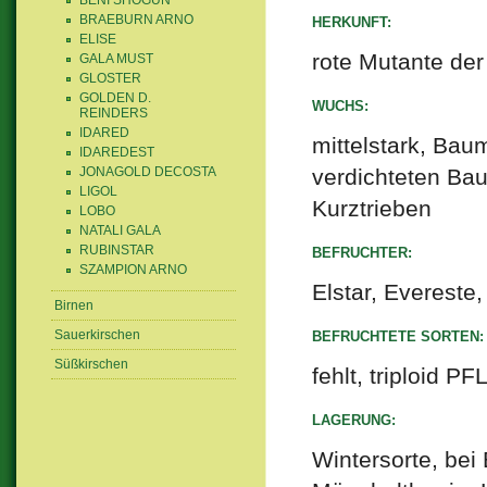
BENI SHOGUN
BRAEBURN ARNO
HERKUNFT:
ELISE
rote Mutante der
GALA MUST
GLOSTER
GOLDEN D.
WUCHS:
REINDERS
IDARED
mittelstark, Bau
IDAREDEST
JONAGOLD DECOSTA
verdichteten Bau
LIGOL
Kurztrieben
LOBO
NATALI GALA
RUBINSTAR
BEFRUCHTER:
SZAMPION ARNO
Elstar, Evereste,
Birnen
Sauerkirschen
BEFRUCHTETE SORTEN:
Süßkirschen
fehlt, triploid 
LAGERUNG:
Wintersorte, bei