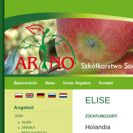
Baumschule
News
Unser Angebot
Kontakt
ELISE
Angebot
Äpfel
ZÜCHTUNGSORT:
ALWA
Holandia
ARNIKA