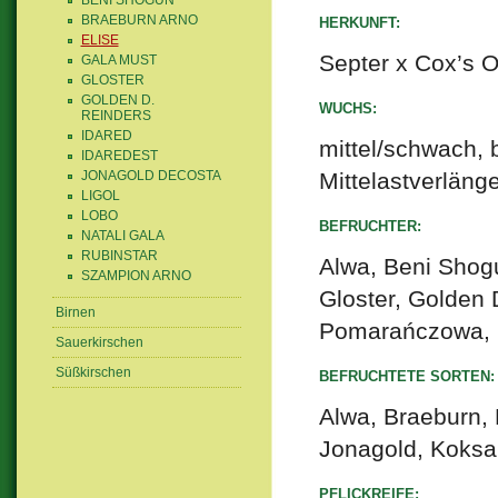
BENI SHOGUN
BRAEBURN ARNO
HERKUNFT:
ELISE
Septer x Cox’s 
GALA MUST
GLOSTER
GOLDEN D.
WUCHS:
REINDERS
IDARED
mittel/schwach, b
IDAREDEST
JONAGOLD DECOSTA
Mittelastverläng
LIGOL
LOBO
BEFRUCHTER:
NATALI GALA
RUBINSTAR
Alwa, Beni Shogun
SZAMPION ARNO
Gloster, Golden 
Birnen
Pomarańczowa, P
Sauerkirschen
Süßkirschen
BEFRUCHTETE SORTEN:
Alwa, Braeburn, 
Jonagold, Koksa
PFLICKREIFE: