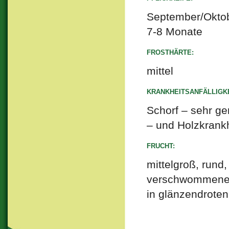
September/Okto
7-8 Monate
FROSTHÄRTE:
mittel
KRANKHEITSANFÄLLIGKE
Schorf – sehr ge
– und Holzkrankh
FRUCHT:
mittelgroß, rund,
verschwommener, 
in glänzendroten