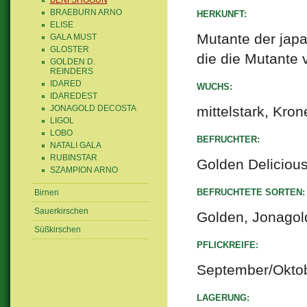
BENI SHOGUN
BRAEBURN ARNO
HERKUNFT:
ELISE
Mutante der japa
GALA MUST
GLOSTER
die die Mutante v
GOLDEN D.
REINDERS
IDARED
WUCHS:
IDAREDEST
JONAGOLD DECOSTA
mittelstark, Kro
LIGOL
LOBO
BEFRUCHTER:
NATALI GALA
RUBINSTAR
Golden Delicious
SZAMPION ARNO
BEFRUCHTETE SORTEN:
Birnen
Sauerkirschen
Golden, Jonagol
Süßkirschen
PFLICKREIFE:
September/Okto
LAGERUNG: