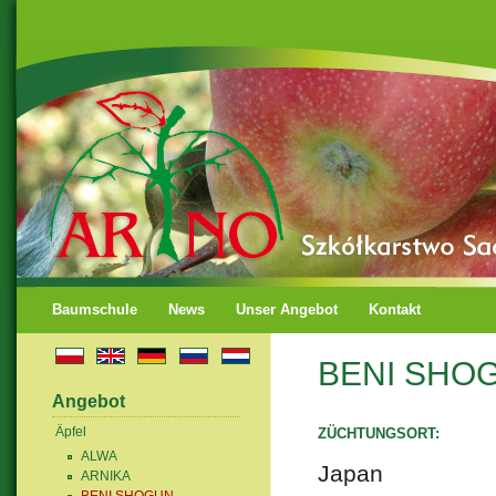
Baumschule
News
Unser Angebot
Kontakt
BENI SHO
Angebot
Äpfel
ZÜCHTUNGSORT:
ALWA
Japan
ARNIKA